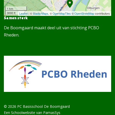
1 km
3000 ft
Leaflet
| ©
Stadia Maps
, ©
OpenMapTiles
©
OpenStreetMap
contributors
Samen sterk
De Boomgaard maakt deel uit van stichting PCBO
Rheden.
© 2026 PC Basisschool De Boomgaard
Een
Schoolwebsite
van ParnasSys