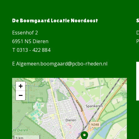
De Boomgaard Locatie Noordoost
Essenhof 2
D
6951 NS Dieren
P
T 0313 - 422 884
E Algemeen.boomgaard@pcbo-rheden.nl
+
−
1 km