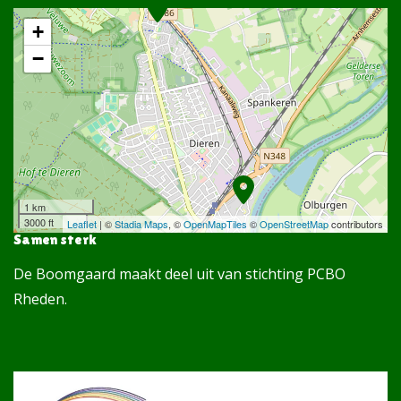
+
−
1 km
3000 ft
Leaflet
| ©
Stadia Maps
, ©
OpenMapTiles
©
OpenStreetMap
contributors
Samen sterk
De Boomgaard maakt deel uit van stichting PCBO
Rheden.