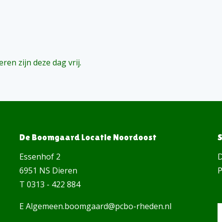
ren zijn deze dag vrij.
De Boomgaard Locatie Noordoost
Essenhof 2
D
6951 NS Dieren
P
T 0313 - 422 884
E Algemeen.boomgaard@pcbo-rheden.nl