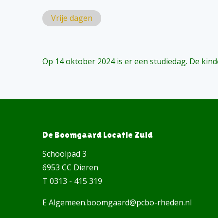
Vrije dagen
Op 14 oktober 2024 is er een studiedag. De kinde
De Boomgaard Locatie Zuid
Schoolpad 3
6953 CC Dieren
T 0313 - 415 319
E Algemeen.boomgaard@pcbo-rheden.nl