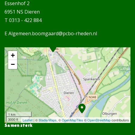
Essenhof 2
6951 NS Dieren
T 0313 - 422 884
E Algemeen.boomgaard@pcbo-rheden.nl
+
−
1 km
3000 ft
Leaflet
| ©
Stadia Maps
, ©
OpenMapTiles
©
OpenStreetMap
contributors
Samen sterk